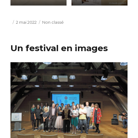
Publié
Catégories
2 mai 2022
Non classé
le
Un festival en images