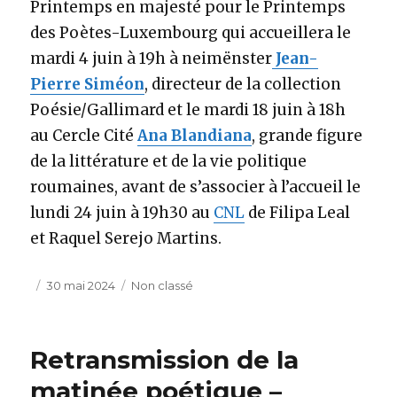
Printemps en majesté pour le Printemps
des Poètes-Luxembourg qui accueillera le
mardi 4 juin à 19h à neimënster
Jean-
Pierre Siméon
, directeur de la collection
Poésie/Gallimard et le mardi 18 juin à 18h
au Cercle Cité
Ana Blandiana
, grande figure
de la littérature et de la vie politique
roumaines, avant de s’associer à l’accueil le
lundi 24 juin à 19h30 au
CNL
de Filipa Leal
et Raquel Serejo Martins.
Publié
Catégories
30 mai 2024
Non classé
le
Retransmission de la
matinée poétique –