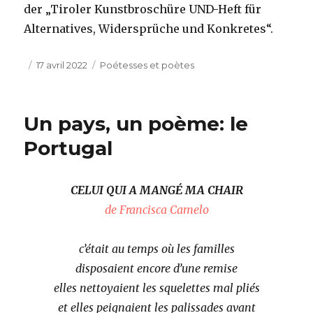
der „Tiroler Kunstbroschüre UND-Heft für
Alternatives, Widersprüche und Konkretes“.
Publié
Catégories
17 avril 2022
Poétesses et poètes
le
Un pays, un poème: le
Portugal
CELUI QUI A MANGÉ MA CHAIR
de Francisca Camelo
c’était au temps où les familles
disposaient encore d’une remise
elles nettoyaient les squelettes mal pliés
et elles peignaient les palissades avant