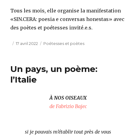
Tous les mois, elle organise la manifestation
«SIN.CERA: poesia e conversas honestas» avec
des poètes et poétesses invité.e.s.
Publié
Catégories
17 avril 2022
Poétesses et poètes
le
Un pays, un poème:
l’Italie
À NOS OISEAUX
de Fabrizio Bajec
si je pouvais m’établir tout près de vous