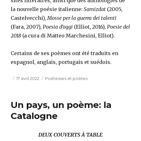
sites littéraires, ainsi que des anthologies de
la nouvelle poésie italienne:
Samizdat
(2005,
Castelvecchi),
Mosse per la guerra dei talenti
(Fara, 2007),
Poesia d’oggi
(Elliot, 2016),
Poesie del
2018
(a cura di Matteo Marchesini, Elliot).
Certains de ses poèmes ont été traduits en
espagnol, anglais, portugais et suédois.
Publié
Catégories
17 avril 2022
Poétesses et poètes
le
Un pays, un poème: la
Catalogne
DEUX COUVERTS À TABLE