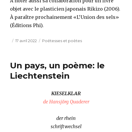
À noter aussi sa collaboration pour un livre
objet avec le plasticien japonais Rikizo (2006).
À paraître prochainement «L‘Union des sels»
(Éditions Phi).
Publié
Catégories
17 avril 2022
Poétesses et poètes
le
Un pays, un poème: le
Liechtenstein
KIESELKLAR
de Hansjörg Quaderer
der rhein
schriftwechsel