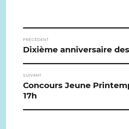
Navigation
PRÉCÉDENT
de
Dixième anniversaire d
Publication
précédente :
l’article
SUIVANT
Concours Jeune Printemps:
Publication
suivante :
17h