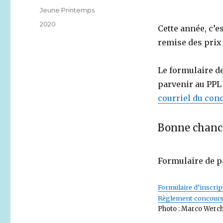
le
Catégories
Jeune Printemps
Étiquettes
2020
Cette année, c’e
remise des prix 
Le formulaire d
parvenir au PPL
courriel du con
Bonne chance 
Formulaire de p
Formulaire d’inscrip
Règlement concours
Photo : Marco Werch