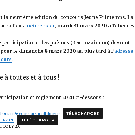
st la neuvième édition du concours Jeune Printemps. La
aura lieu à
neimënster
,
mardi 31 mars 2020
à 17 heures
e participation et les poèmes (3 au maximum) devront
 pour le dimanche
8 mars 2020
au plus tard à l’
adresse
cours
.
à toutes et à tous !
articipation et règlement 2020 ci-dessous :
tion au 9e concours multilingue
TÉLÉCHARGER
 JP2020
TÉLÉCHARGER
, CC BY 2.0