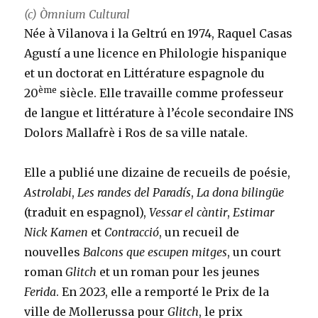
(c) Òmnium Cultural
Née à Vilanova i la Geltrú en 1974, Raquel Casas
Agustí a une licence en Philologie hispanique
et un doctorat en Littérature espagnole du
ème
20
siècle. Elle travaille comme professeur
de langue et littérature à l’école secondaire INS
Dolors Mallafrè i Ros de sa ville natale.
Elle a publié une dizaine de recueils de poésie,
Astrolabi
,
Les randes del Paradís
,
La dona bilingüe
(traduit en espagnol),
Vessar el càntir
,
Estimar
Nick Kamen
et
Contracció
, un recueil de
nouvelles
Balcons que escupen mitges
, un court
roman
Glitch
et un roman pour les jeunes
Ferida
. En 2023, elle a remporté le Prix de la
ville de Mollerussa pour
Glitch
, le prix