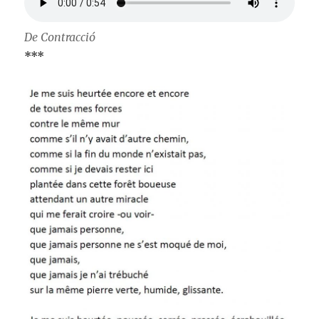
De
Contracció
***