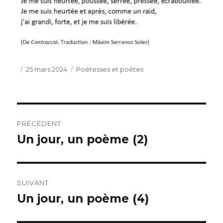
Publié
Catégories
25 mars 2024
Poétesses et poètes
le
Navigation
PRÉCÉDENT
de
Un jour, un poème (2)
Publication
précédente :
l’article
SUIVANT
Un jour, un poème (4)
Publication
suivante :