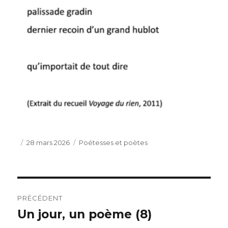
Publié
Catégories
28 mars 2026
Poétesses et poètes
le
Navigation
PRÉCÉDENT
de
Un jour, un poème (8)
Publication
précédente :