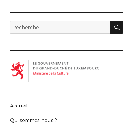
REC
Recherche
pour :
Accueil
Qui sommes-nous ?