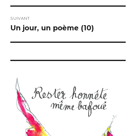
l’article
SUIVANT
Un jour, un poème (10)
Publication
suivante :