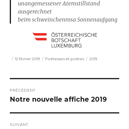
unangemessener Atemstillstand
ausgerechnet
beim schweinchenrosa Sonnenaufgang
Publié
Catégories
Étiquettes
12 février 2019
Poétesses et poètes
2019
le
Navigation
PRÉCÉDENT
de
Notre nouvelle affiche 2019
Publication
précédente :
l’article
SUIVANT