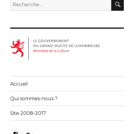
REC
Recherche
pour :
Accueil
Qui sommes-nous ?
Site 2008-2017
Facebook
Email