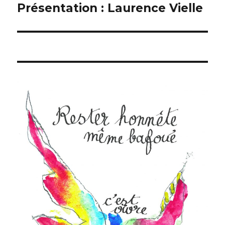
Présentation : Laurence Vielle
Publication
suivante :