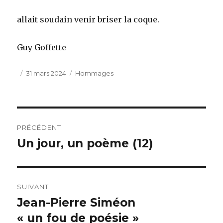
allait soudain venir briser la coque.
Guy Goffette
Publié
Catégories
31 mars 2024
Hommages
le
Navigation
PRÉCÉDENT
de
Un jour, un poème (12)
Publication
précédente :
l’article
SUIVANT
Jean-Pierre Siméon
Publication
suivante :
« un fou de poésie »